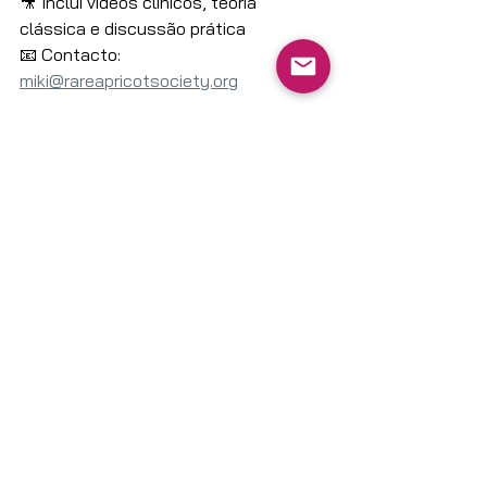
🎥 Inclui vídeos clínicos, teoria 
clássica e discussão prática
📧 Contacto: 
miki@rareapricotsociety.org