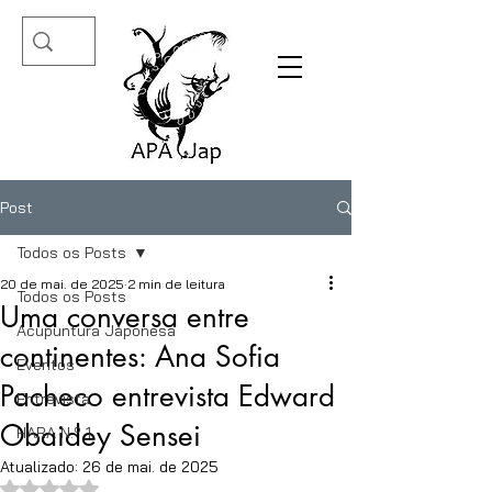
Post
Todos os Posts
20 de mai. de 2025
2 min de leitura
Todos os Posts
Uma conversa entre
Acupuntura Japonesa
continentes: Ana Sofia
Eventos
Pacheco entrevista Edward
Entrevista
Obaidey Sensei
HARA N.º 1
Atualizado:
26 de mai. de 2025
Avaliado com NaN de 5 estrelas.